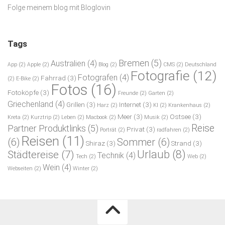
Folge meinem blog mit Bloglovin
Tags
Bremen
(5)
Australien
(4)
App
(2)
Apple
(2)
Blog
(2)
CMS
(2)
Deutschland
Fotografie
(12)
Fotografen
(4)
Fahrrad
(3)
(2)
E-Bike
(2)
Fotos
(16)
Fotoköpfe
(3)
Freunde
(2)
Garten
(2)
Griechenland
(4)
Grillen
(3)
Internet
(3)
Harz
(2)
KI
(2)
Krankenhaus
(2)
Meer
(3)
Ostsee
(3)
Kreta
(2)
Kurztrip
(2)
Leben
(2)
Macbook
(2)
Musik
(2)
Reise
Partner Produktlinks
(5)
Privat
(3)
Porträt
(2)
radfahren
(2)
Reisen
(11)
(6)
Sommer
(6)
Shiraz
(3)
Strand
(3)
Urlaub
(8)
Städtereise
(7)
Technik
(4)
Tech
(2)
Web
(2)
Wein
(4)
Webseiten
(2)
Winter
(2)