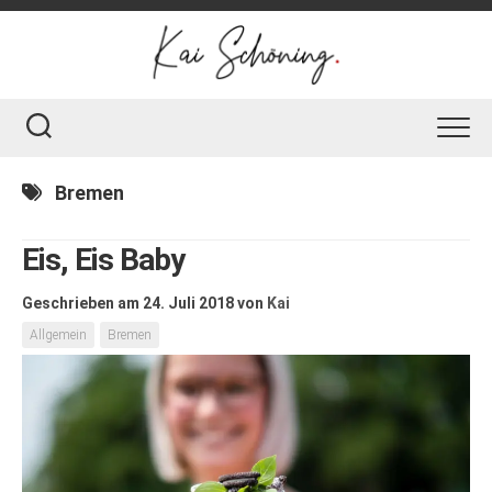
Skip
to
content
Bremen
Eis, Eis Baby
Geschrieben am 24. Juli 2018
von
Kai
Allgemein
Bremen