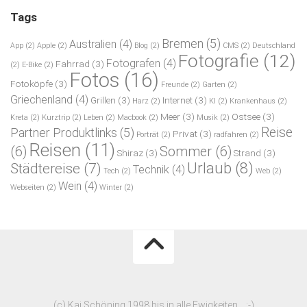
Tags
Bremen
(5)
Australien
(4)
App
(2)
Apple
(2)
Blog
(2)
CMS
(2)
Deutschland
Fotografie
(12)
Fotografen
(4)
Fahrrad
(3)
(2)
E-Bike
(2)
Fotos
(16)
Fotoköpfe
(3)
Freunde
(2)
Garten
(2)
Griechenland
(4)
Grillen
(3)
Internet
(3)
Harz
(2)
KI
(2)
Krankenhaus
(2)
Meer
(3)
Ostsee
(3)
Kreta
(2)
Kurztrip
(2)
Leben
(2)
Macbook
(2)
Musik
(2)
Reise
Partner Produktlinks
(5)
Privat
(3)
Porträt
(2)
radfahren
(2)
Reisen
(11)
(6)
Sommer
(6)
Shiraz
(3)
Strand
(3)
Urlaub
(8)
Städtereise
(7)
Technik
(4)
Tech
(2)
Web
(2)
Wein
(4)
Webseiten
(2)
Winter
(2)
(c) Kai Schöning 1998 bis in alle Ewigkeiten... ;-)