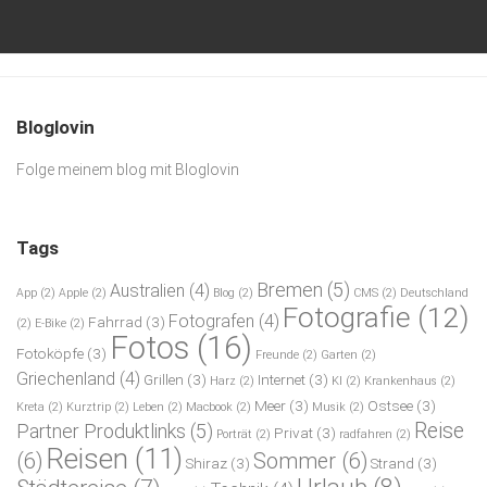
Bloglovin
Folge meinem blog mit Bloglovin
Tags
Bremen
(5)
Australien
(4)
App
(2)
Apple
(2)
Blog
(2)
CMS
(2)
Deutschland
Fotografie
(12)
Fotografen
(4)
Fahrrad
(3)
(2)
E-Bike
(2)
Fotos
(16)
Fotoköpfe
(3)
Freunde
(2)
Garten
(2)
Griechenland
(4)
Grillen
(3)
Internet
(3)
Harz
(2)
KI
(2)
Krankenhaus
(2)
Meer
(3)
Ostsee
(3)
Kreta
(2)
Kurztrip
(2)
Leben
(2)
Macbook
(2)
Musik
(2)
Reise
Partner Produktlinks
(5)
Privat
(3)
Porträt
(2)
radfahren
(2)
Reisen
(11)
(6)
Sommer
(6)
Shiraz
(3)
Strand
(3)
Urlaub
(8)