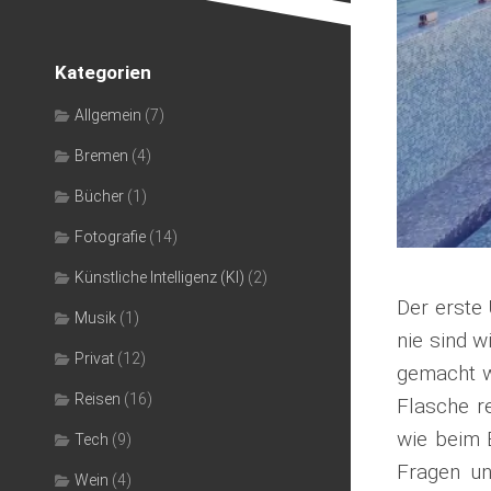
Kategorien
Allgemein
(7)
Bremen
(4)
Bücher
(1)
Fotografie
(14)
Künstliche Intelligenz (KI)
(2)
Der erste
Musik
(1)
nie sind w
Privat
(12)
gemacht w
Reisen
(16)
Flasche r
wie beim 
Tech
(9)
Fragen un
Wein
(4)