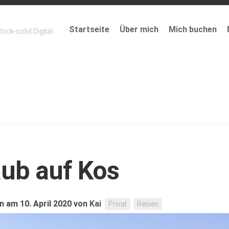
Startseite
Über mich
Mich buchen
ock-solid Digital
aub auf Kos
 am 10. April 2020
von
Kai
Privat
Reisen