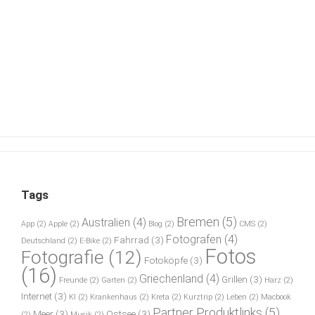
Tags
Bremen
(5)
Australien
(4)
App
(2)
Apple
(2)
Blog
(2)
CMS
(2)
Fotografen
(4)
Fahrrad
(3)
Deutschland
(2)
E-Bike
(2)
Fotos
Fotografie
(12)
Fotoköpfe
(3)
(16)
Griechenland
(4)
Grillen
(3)
Freunde
(2)
Garten
(2)
Harz
(2)
Internet
(3)
KI
(2)
Krankenhaus
(2)
Kreta
(2)
Kurztrip
(2)
Leben
(2)
Macbook
Partner Produktlinks
(5)
Meer
(3)
Ostsee
(3)
(2)
Musik
(2)