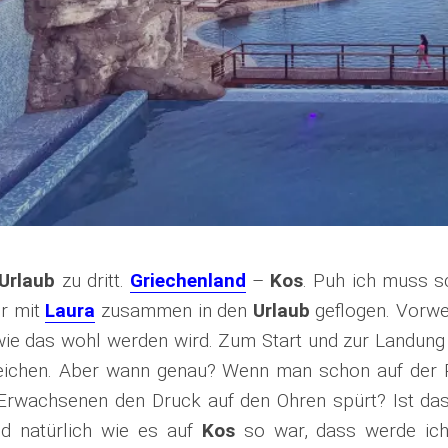
Urlaub
zu dritt.
Griechenland
–
Kos
. Puh ich muss s
ir mit
Laura
zusammen in den
Urlaub
geflogen. Vorwe
ie das wohl werden wird. Zum Start und zur Landung 
eichen. Aber wann genau? Wenn man schon auf der
Erwachsenen den Druck auf den Ohren spürt? Ist das
d natürlich wie es auf
Kos
so war, dass werde ich