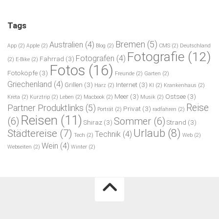
Tags
Bremen
(5)
Australien
(4)
App
(2)
Apple
(2)
Blog
(2)
CMS
(2)
Deutschland
Fotografie
(12)
Fotografen
(4)
Fahrrad
(3)
(2)
E-Bike
(2)
Fotos
(16)
Fotoköpfe
(3)
Freunde
(2)
Garten
(2)
Griechenland
(4)
Grillen
(3)
Internet
(3)
Harz
(2)
KI
(2)
Krankenhaus
(2)
Meer
(3)
Ostsee
(3)
Kreta
(2)
Kurztrip
(2)
Leben
(2)
Macbook
(2)
Musik
(2)
Reise
Partner Produktlinks
(5)
Privat
(3)
Porträt
(2)
radfahren
(2)
Reisen
(11)
(6)
Sommer
(6)
Shiraz
(3)
Strand
(3)
Urlaub
(8)
Städtereise
(7)
Technik
(4)
Tech
(2)
Web
(2)
Wein
(4)
Webseiten
(2)
Winter
(2)