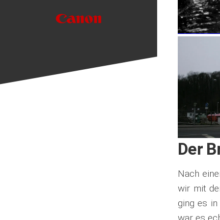
Der B
Nach eine
wir mit d
ging es i
war es ech