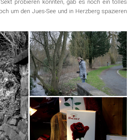
ekt probieren konnten, gab es noch ein tolles
och um den Jues-See und in Herzberg spazieren