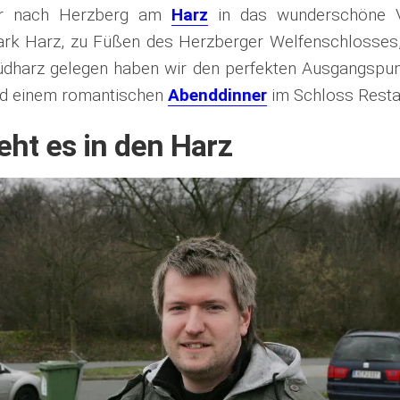
r nach Herzberg am
Harz
in das wunderschöne V
ark Harz, zu Füßen des Herzberger Welfenschlosses,
üdharz gelegen haben wir den perfekten Ausgangspunk
d einem romantischen
Abenddinner
im Schloss
Resta
eht es in den Harz