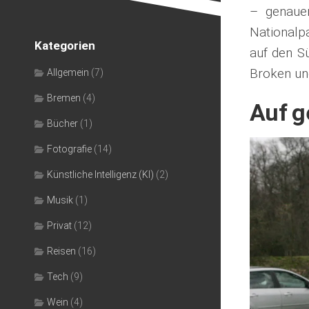
– genaue
Nationalp
Kategorien
auf den S
Broken un
Allgemein
(7)
Bremen
(4)
Auf g
Bücher
(1)
Fotografie
(14)
Künstliche Intelligenz (KI)
(2)
Musik
(1)
Privat
(12)
Reisen
(16)
Tech
(9)
Wein
(4)