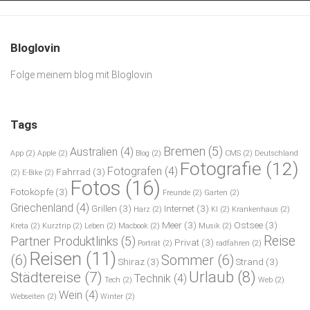
Bloglovin
Folge meinem blog mit Bloglovin
Tags
Bremen
(5)
Australien
(4)
App
(2)
Apple
(2)
Blog
(2)
CMS
(2)
Deutschland
Fotografie
(12)
Fotografen
(4)
Fahrrad
(3)
(2)
E-Bike
(2)
Fotos
(16)
Fotoköpfe
(3)
Freunde
(2)
Garten
(2)
Griechenland
(4)
Grillen
(3)
Internet
(3)
Harz
(2)
KI
(2)
Krankenhaus
(2)
Meer
(3)
Ostsee
(3)
Kreta
(2)
Kurztrip
(2)
Leben
(2)
Macbook
(2)
Musik
(2)
Reise
Partner Produktlinks
(5)
Privat
(3)
Porträt
(2)
radfahren
(2)
Reisen
(11)
(6)
Sommer
(6)
Shiraz
(3)
Strand
(3)
Urlaub
(8)
Städtereise
(7)
Technik
(4)
Tech
(2)
Web
(2)
Wein
(4)
Webseiten
(2)
Winter
(2)